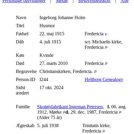
Personlige oplysninger
|
Medie
|
Begivenhedskort
|
Alle
Navn
Ingeborg Johanne
Holm
Titel
Husmor
Fødsel
22. maj 1915
Fredericia
Dåb
4. juli 1915
sct. Michaelis kirke,
Fredericia
Køn
Kvinde
Død
27. marts 2010
Fredericia
Begravelse
Christianskirken, Fredericia.
Person-ID
I244
Heltborg Genealogy
Sidst
17 okt. 2024
ændret
Familie
Skotøjsfabrikant Ingeman Petersen
,
f.
06. aug.
1912, Mørke
d.
29. dec. 1987, Fredericia
(Alder 75 år)
Ægteskab
5. juli 1938
Trinitatis kirke,
Fredericia