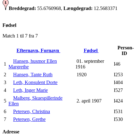
Breddegrad:
55.6760968,
Længdegrad:
12.5683371
Fødsel
Match 1 til 7 fra 7
Person-
Efternavn, Fornavn
Fødsel
ID
Hansen, husmor Ellen
01. september
1
I46
Margrethe
1916
2
Hansen, Tante Ruth
1920
I253
3
Leth, Konsulent Dorte
I404
4
Leth, Inger Marie
I527
Malberg, Skuespillerinde
5
2. april 1907
I424
Ellen
6
Petersen, Christina
I531
7
Petersen, Grethe
I530
Adresse