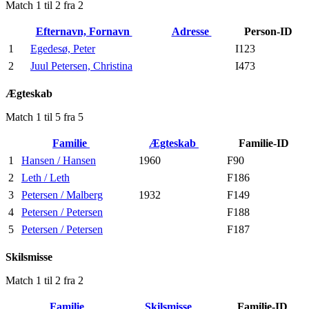
Match 1 til 2 fra 2
Efternavn, Fornavn
Adresse
Person-ID
1
Egedesø, Peter
I123
2
Juul Petersen, Christina
I473
Ægteskab
Match 1 til 5 fra 5
Familie
Ægteskab
Familie-ID
1
Hansen / Hansen
1960
F90
2
Leth / Leth
F186
3
Petersen / Malberg
1932
F149
4
Petersen / Petersen
F188
5
Petersen / Petersen
F187
Skilsmisse
Match 1 til 2 fra 2
Familie
Skilsmisse
Familie-ID