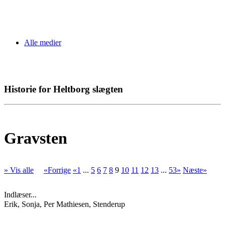
Alle medier
Historie for Heltborg slægten
Gravsten
» Vis alle
«Forrige
«1
...
5
6
7
8
9
10
11
12
13
...
53»
Næste»
Indlæser...
Erik, Sonja, Per Mathiesen, Stenderup