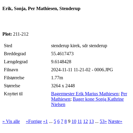
Erik, Sonja, Per Mathiesen, Stenderup
Plot:
211-212
Sted
stenderup kirek, sdr stenderup
Breddegrad
55.4617473
Længdegrad
9.6148428
Filnavn
2024-11-11 11-21-02 - 0006.JPG
Filstørrelse
1.77m
Størrelse
3264 x 2448
Knyttet til
Bagermester Erik Marius Mathiesen
;
Per
Mathiesen
;
Bager kone Sonja Kathrine
Nielsen
» Vis alle
«Forrige
«1
...
5
6
7
8
9
10
11
12
13
...
53»
Næste»