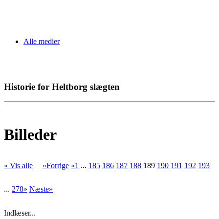
Alle medier
Historie for Heltborg slægten
Billeder
» Vis alle
«Forrige
«1
...
185
186
187
188
189
190
191
192
193
...
278»
Næste»
Indlæser...