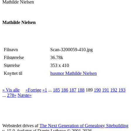
Mathilde Nielsen
Mathilde Nielsen
Filnavn
Scan-3200059-410.jpg
Filstørrelse
36.78k
Størrelse
353 x 410
Knyttet til
husmor Mathilde Nielsen
» Vis alle
«Forrige
«1
...
185
186
187
188
189
190
191
192
193
...
278»
Næste»
Webstedet drives af
The Next Generation of Genealogy Sitebuilding
v. 15.0, forfattet af Darrin Lythgoe © 2001-2026.