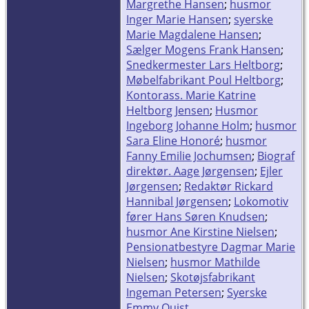
Margrethe Hansen
;
husmor
Inger Marie Hansen
;
syerske
Marie Magdalene Hansen
;
Sælger Mogens Frank Hansen
;
Snedkermester Lars Heltborg
;
Møbelfabrikant Poul Heltborg
;
Kontorass. Marie Katrine
Heltborg Jensen
;
Husmor
Ingeborg Johanne Holm
;
husmor
Sara Eline Honoré
;
husmor
Fanny Emilie Jochumsen
;
Biograf
direktør. Aage Jørgensen
;
Ejler
Jørgensen
;
Redaktør Rickard
Hannibal Jørgensen
;
Lokomotiv
fører Hans Søren Knudsen
;
husmor Ane Kirstine Nielsen
;
Pensionatbestyre Dagmar Marie
Nielsen
;
husmor Mathilde
Nielsen
;
Skotøjsfabrikant
Ingeman Petersen
;
Syerske
Emmy Quist