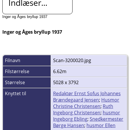
Indlæser...
Inger og Åges bryllup 1937
Inger og Åges bryllup 1937
Filnavn
Scan-3200020.jpg
Filstørrelse
6.62m
Størrelse
5028 x 3792
Knyttet til
Redaktør Ernst Sofus Johannes
Brændegaard Jensen
;
Husmor
Christine Christensen
;
Ruth
Ingeborg Christensen
;
husmor
Ingeborg Ebling
;
Snedkermester
Børge Hansen
;
husmor Ellen