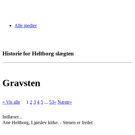
Alle medier
Historie for Heltborg slægten
Gravsten
» Vis alle
1
2
3
4
5
...
53»
Næste»
Indlæser...
Ane Heltborg, Ljørslev kirke. - Stenen er fredet