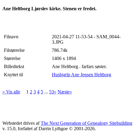
Ane Heltborg Ljørslev kirke. Stenen er fredet.
Filnavn
2021-04-27 11-53-54 - SAM_0044-
3.JPG
Filstørrelse
786.74k
Størrelse
1406 x 1894
Billedtekst
Ane Heltborg . farfars søster.
Knyttet til
Hushjælp Ane Jensen Heltborg
» Vis alle
1
2
3
4
5
...
53»
Næste»
Webstedet drives af
The Next Generation of Genealogy Sitebuilding
v. 15.0, forfattet af Darrin Lythgoe © 2001-2026.