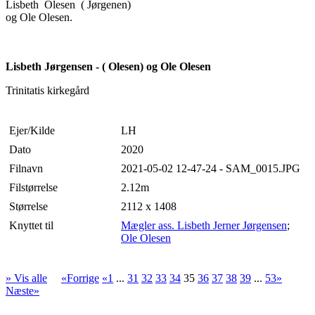
Lisbeth Olesen ( Jørgenen)
og Ole Olesen.
Lisbeth Jørgensen - ( Olesen) og Ole Olesen
Trinitatis kirkegård
Ejer/Kilde
LH
Dato
2020
Filnavn
2021-05-02 12-47-24 - SAM_0015.JPG
Filstørrelse
2.12m
Størrelse
2112 x 1408
Knyttet til
Mægler ass. Lisbeth Jerner Jørgensen
;
Ole Olesen
» Vis alle
«Forrige
«1
...
31
32
33
34
35
36
37
38
39
...
53»
Næste»