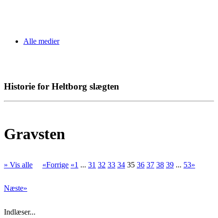
Alle medier
Historie for Heltborg slægten
Gravsten
» Vis alle
«Forrige
«1
...
31
32
33
34
35
36
37
38
39
...
53»
Næste»
Indlæser...