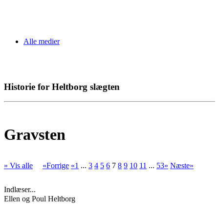
Alle medier
Historie for Heltborg slægten
Gravsten
» Vis alle
«Forrige
«1
...
3
4
5
6
7
8
9
10
11
...
53»
Næste»
Indlæser...
Ellen og Poul Heltborg