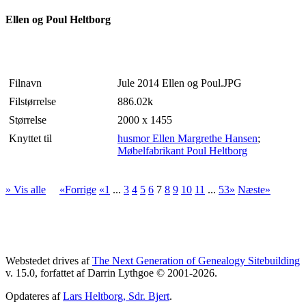
Ellen og Poul Heltborg
Filnavn
Jule 2014 Ellen og Poul.JPG
Filstørrelse
886.02k
Størrelse
2000 x 1455
Knyttet til
husmor Ellen Margrethe Hansen
;
Møbelfabrikant Poul Heltborg
» Vis alle
«Forrige
«1
...
3
4
5
6
7
8
9
10
11
...
53»
Næste»
Webstedet drives af
The Next Generation of Genealogy Sitebuilding
v. 15.0, forfattet af Darrin Lythgoe © 2001-2026.
Opdateres af
Lars Heltborg, Sdr. Bjert
.