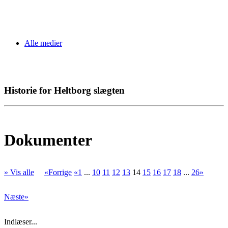
Alle medier
Historie for Heltborg slægten
Dokumenter
» Vis alle
«Forrige
«1
...
10
11
12
13
14
15
16
17
18
...
26»
Næste»
Indlæser...