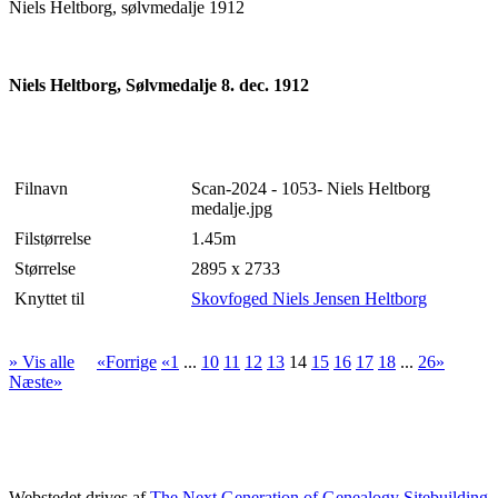
Niels Heltborg, sølvmedalje 1912
Niels Heltborg, Sølvmedalje 8. dec. 1912
Filnavn
Scan-2024 - 1053- Niels Heltborg
medalje.jpg
Filstørrelse
1.45m
Størrelse
2895 x 2733
Knyttet til
Skovfoged Niels Jensen Heltborg
» Vis alle
«Forrige
«1
...
10
11
12
13
14
15
16
17
18
...
26»
Næste»
Webstedet drives af
The Next Generation of Genealogy Sitebuilding