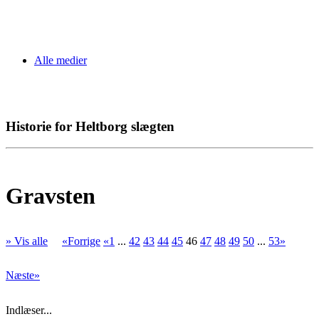
Alle medier
Historie for Heltborg slægten
Gravsten
» Vis alle
«Forrige
«1
...
42
43
44
45
46
47
48
49
50
...
53»
Næste»
Indlæser...