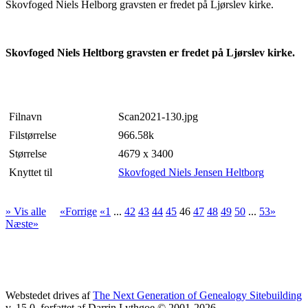
Skovfoged Niels Helborg gravsten er fredet på Ljørslev kirke.
Skovfoged Niels Heltborg gravsten er fredet på Ljørslev kirke.
Filnavn
Scan2021-130.jpg
Filstørrelse
966.58k
Størrelse
4679 x 3400
Knyttet til
Skovfoged Niels Jensen Heltborg
» Vis alle
«Forrige
«1
...
42
43
44
45
46
47
48
49
50
...
53»
Næste»
Webstedet drives af
The Next Generation of Genealogy Sitebuilding
v. 15.0, forfattet af Darrin Lythgoe © 2001-2026.